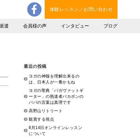
体験レッスン／お問い合わせ
派遣
会員様の声
インタビュー
ブログ
最近の投稿
ヨガの神髄を理解出来るの
は、日本人が一番かもね
ヨガの聖典「バガヴァットギ
ーター」の熟達者バカボンの
パパの言葉は真理です
高野山リトリート
観賞する視点
8月14日オンラインレッスン
について