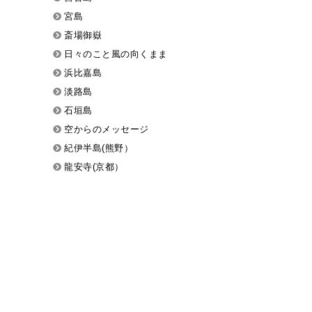
宮島
斎場御嶽
日々のこと風の向くまま
浜比嘉島
淡路島
石垣島
空からのメッセージ
紀伊半島(熊野）
龍安寺(京都）