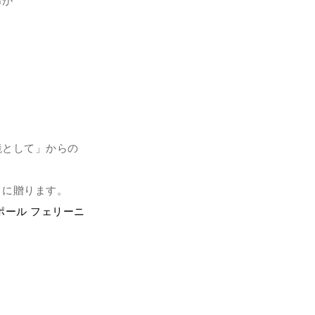
命が
鏡として」からの
々に贈ります。
ポール フェリーニ