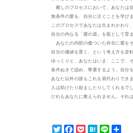
癒しのプロセスにおいて、あなたは自
無条件の愛を、自分に注ぐことを学び
このプロセスであなたは生まれかわり
自分の内なる「愛の源」を親として育
あなたの内部の傷ついた存在に愛をそ
自分の価値を置く、という考え方を逆
ゆっくりと、あなたはいま、ここで、
条件ぬきで認め、尊重するよう、自分
あなた以外の誰もこれを肩代わりでき
人は助けたり励ましたりしてくれるで
だれもあなたに教えられません。それ
Twitter
Facebook
Pocket
Hatena
Line
共