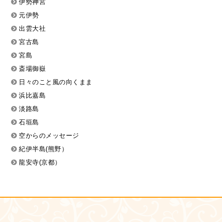
伊勢神宮
元伊勢
出雲大社
宮古島
宮島
斎場御嶽
日々のこと風の向くまま
浜比嘉島
淡路島
石垣島
空からのメッセージ
紀伊半島(熊野）
龍安寺(京都）