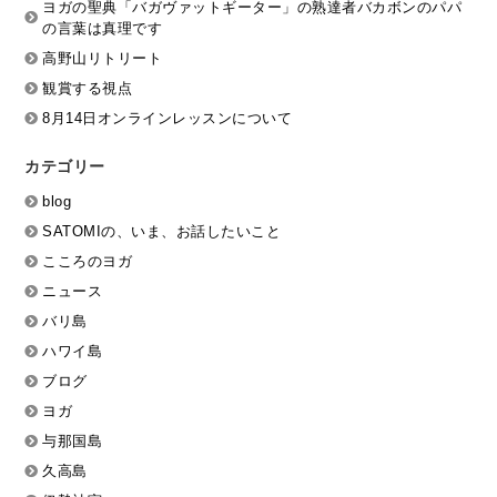
ヨガの聖典「バガヴァットギーター」の熟達者バカボンのパパ
の言葉は真理です
高野山リトリート
観賞する視点
8月14日オンラインレッスンについて
カテゴリー
blog
SATOMIの、いま、お話したいこと
こころのヨガ
ニュース
バリ島
ハワイ島
ブログ
ヨガ
与那国島
久高島