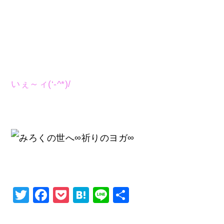
いぇ～ィ(‘-^*)/
Twitter
Facebook
Pocket
Hatena
Line
共
有