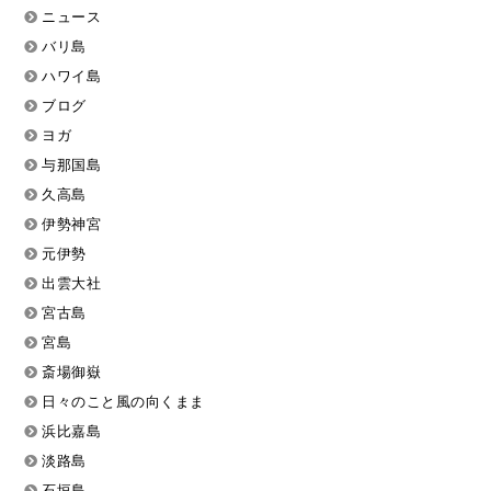
ニュース
バリ島
ハワイ島
ブログ
ヨガ
与那国島
久高島
伊勢神宮
元伊勢
出雲大社
宮古島
宮島
斎場御嶽
日々のこと風の向くまま
浜比嘉島
淡路島
石垣島