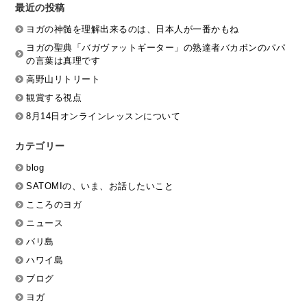
最近の投稿
ヨガの神髄を理解出来るのは、日本人が一番かもね
ヨガの聖典「バガヴァットギーター」の熟達者バカボンのパパ
の言葉は真理です
高野山リトリート
観賞する視点
8月14日オンラインレッスンについて
カテゴリー
blog
SATOMIの、いま、お話したいこと
こころのヨガ
ニュース
バリ島
ハワイ島
ブログ
ヨガ