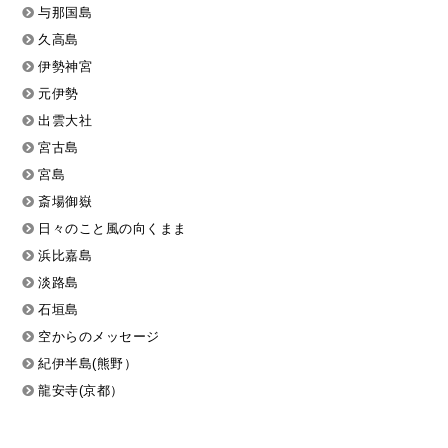
与那国島
久高島
伊勢神宮
元伊勢
出雲大社
宮古島
宮島
斎場御嶽
日々のこと風の向くまま
浜比嘉島
淡路島
石垣島
空からのメッセージ
紀伊半島(熊野）
龍安寺(京都）