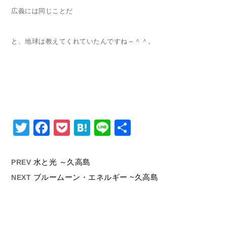
広義には同じことだ
と、地球は教えてくれていたんですね～＾＾。
Twitter
Facebook
Pocket
Hatena
Line
共
有
水と光 ～久高島
PREV
ブルームーン・エネルギー ~久高島
NEXT