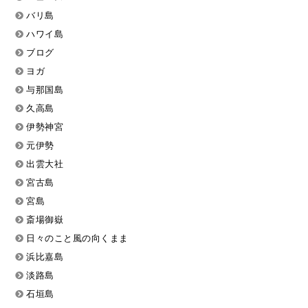
バリ島
ハワイ島
ブログ
ヨガ
与那国島
久高島
伊勢神宮
元伊勢
出雲大社
宮古島
宮島
斎場御嶽
日々のこと風の向くまま
浜比嘉島
淡路島
石垣島