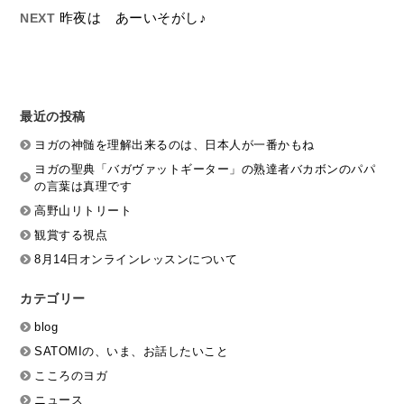
昨夜は あーいそがし♪
NEXT
最近の投稿
ヨガの神髄を理解出来るのは、日本人が一番かもね
ヨガの聖典「バガヴァットギーター」の熟達者バカボンのパパ
の言葉は真理です
高野山リトリート
観賞する視点
8月14日オンラインレッスンについて
カテゴリー
blog
SATOMIの、いま、お話したいこと
こころのヨガ
ニュース