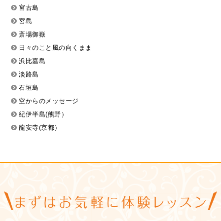
宮古島
宮島
斎場御嶽
日々のこと風の向くまま
浜比嘉島
淡路島
石垣島
空からのメッセージ
紀伊半島(熊野）
龍安寺(京都）