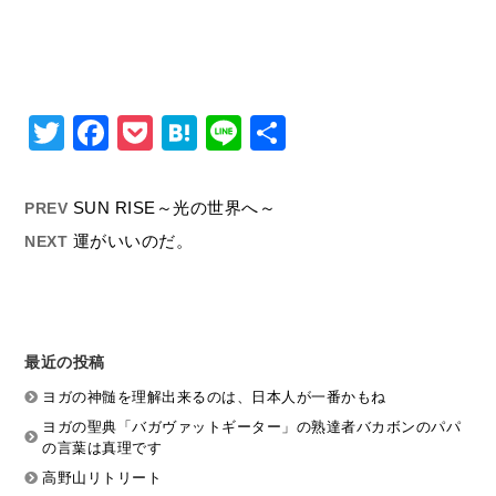
Twitter
Facebook
Pocket
Hatena
Line
共
有
SUN RISE～光の世界へ～
PREV
運がいいのだ。
NEXT
最近の投稿
ヨガの神髄を理解出来るのは、日本人が一番かもね
ヨガの聖典「バガヴァットギーター」の熟達者バカボンのパパ
の言葉は真理です
高野山リトリート