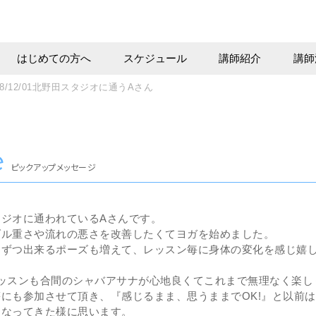
はじめての方へ
スケジュール
講師紹介
講師
8/12/01
北野田スタジオに通うAさん
e
ピックアップメッセージ
タジオに通われているAさんです。
ダル重さや流れの悪さを改善したくてヨガを始めました。
しずつ出来るポーズも増えて、レッスン毎に身体の変化を感じ嬉
レッスンも合間のシャバアサナが心地良くてこれまで無理なく楽し
にも参加させて頂き、『感じるまま、思うままでOK!』と以前
くなってきた様に思います。