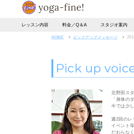
レッスン内容
料金／Q＆A
スタジオ案内
201
HOME
ピックアップメッセージ
Pick up voic
北野田ス
「身体の
今では少
週2回の
イベント等
だわらな