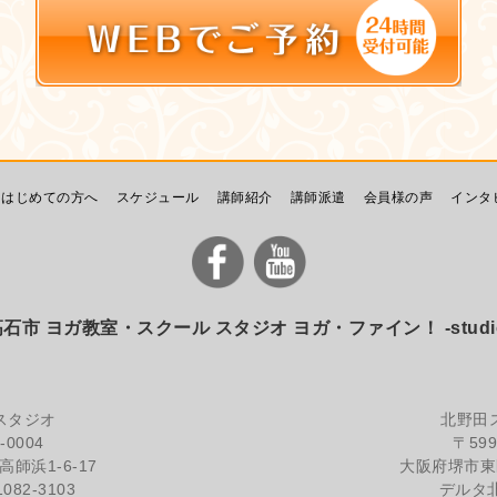
はじめての方へ
スケジュール
講師紹介
講師派遣
会員様の声
インタ
市 ヨガ教室・スクール スタジオ ヨガ・ファイン！ -studio yo
スタジオ
北野田
-0004
〒599
師浜1-6-17
大阪府堺市東区
1082-3103
デルタ北