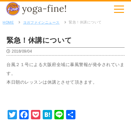
緊急！休講について
HOME
ヨガファインニュース
緊急！休講について
2018/09/04
台風２１号による大阪府全域に暴風警報が発令されていま
す。
本日朝のレッスンは休講とさせて頂きます。
Twitter
Facebook
Pocket
Hatena
Line
共
有