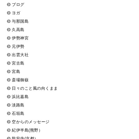
ブログ
ヨガ
与那国島
久高島
伊勢神宮
元伊勢
出雲大社
宮古島
宮島
斎場御嶽
日々のこと風の向くまま
浜比嘉島
淡路島
石垣島
空からのメッセージ
紀伊半島(熊野）
龍安寺(京都）