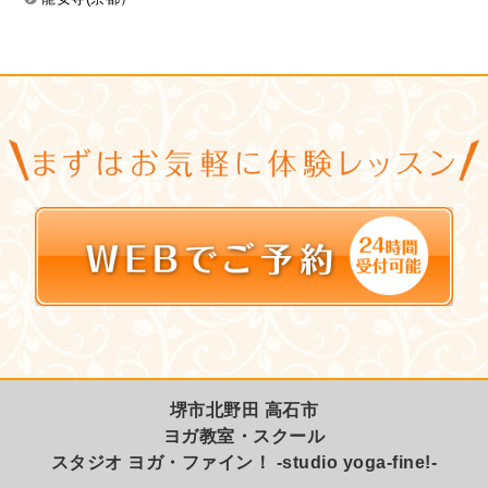
堺市北野田 高石市
ヨガ教室・スクール
スタジオ ヨガ・ファイン！ -studio yoga-fine!-